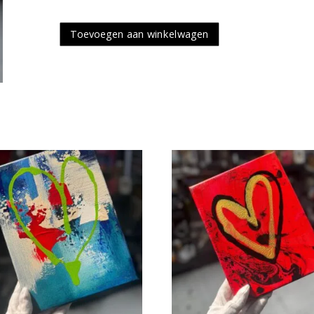
Toevoegen aan winkelwagen
HeART
schilderij
aantal