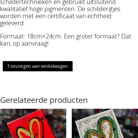
schildertechnieken en gebruikt uitsluitend
kwalitatief hoge pigmenten. De schilderijtjes
worden met een certificaat van echtheid
geleverd.
Formaat: 18cm×24cm. Een groter formaat? Dat
kan, op aanvraag!
Toevoegen aan winkelwagen
eART
ilderij
ntal
Gerelateerde producten